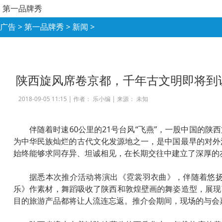
第一品牌秀
广告
>
第一品牌秀
>
新闻
>
陕西旋风席卷京都，千年古文明即将到
2018-09-05 11:15 |
作者： 乐小编
|
来源： 未知
伴随着时速60公里的21号台风“飞燕”，一股中国的
为中华民族灿烂的古代文化发源地之一，是中国最早的对外
始终能够求同存异、坦诚相见，在长期交往中建立了深厚的友
据悉本次推介活动将演出《霓裳羽衣曲》，伴随着悠
乐》作素材，舞蹈吸收了陕西和敦煌壁画的舞姿造型，展现
目的旅游产品都将让人流连忘返。推介会期间，现场的与会