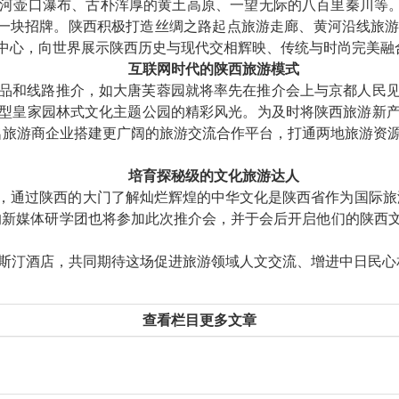
河壶口瀑布、古朴浑厚的黄土高原、一望无际的八百里秦川等。
这一块招牌。陕西积极打造丝绸之路起点旅游走廊、黄河沿线旅
中心，向世界展示陕西历史与现代交相辉映、传统与时尚完美融合
互联网时代的陕西旅游模式
品和线路推介，如大唐芙蓉园就将率先在推介会上与京都人民
型皇家园林式文化主题公园的精彩风光。为及时将陕西旅游新
知名旅游商企业搭建更广阔的旅游交流合作平台，打通两地旅游资
培育探秘级的文化旅游达人
，通过陕西的大门了解灿烂辉煌的中华文化是陕西省作为国际旅
的新媒体研学团也将参加此次推介会，并于会后开启他们的陕西
威斯汀酒店，共同期待这场促进旅游领域人文交流、增进中日民心
查看栏目更多文章