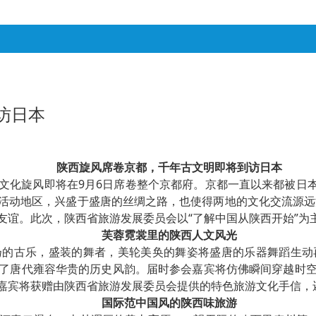
访日本
陕西旋风席卷京都，千年古文明即将到访日本
陕西文化旋风即将在9月6日席卷整个京都府。京都一直以来都被日
活动地区，兴盛于盛唐的丝绸之路，也使得两地的文化交流源远流
谊。此次，陕西省旅游发展委员会以“了解中国从陕西开始”为主
芙蓉霓裳里的陕西人文风光
扬的古乐，盛装的舞者，美轮美奂的舞姿将盛唐的乐器舞蹈生动
了唐代雍容华贵的历史风韵。届时参会嘉宾将仿佛瞬间穿越时
嘉宾将获赠由陕西省旅游发展委员会提供的特色旅游文化手信，
国际范中国风的陕西味旅游