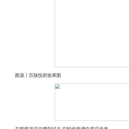
图源丨百脉悦府效果图
在悠悠岁月中镌刻过去,在时代奔涌中盛启未来。