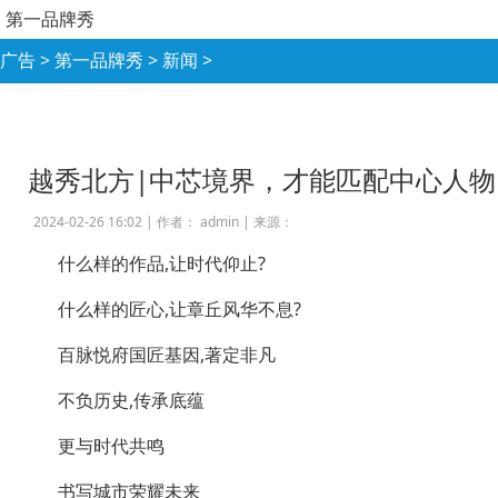
第一品牌秀
广告
>
第一品牌秀
>
新闻
>
越秀北方|中芯境界，才能匹配中心人物
2024-02-26 16:02 |
作者： admin
|
来源：
什么样的作品,让时代仰止?
什么样的匠心,让章丘风华不息?
百脉悦府国匠基因,著定非凡
不负历史,传承底蕴
更与时代共鸣
书写城市荣耀未来