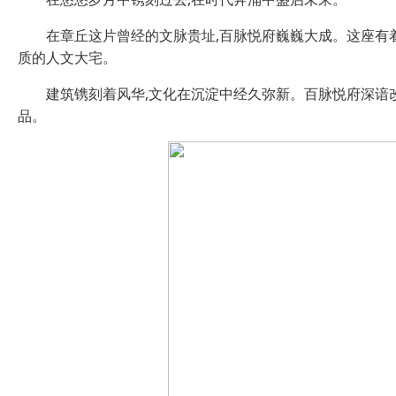
在章丘这片曾经的文脉贵址,百脉悦府巍巍大成。这座有
质的人文大宅。
建筑镌刻着风华,文化在沉淀中经久弥新。百脉悦府深谙
品。