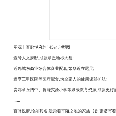
图源丨百脉悦府约145㎡户型图
壹号人文府邸,成就章丘地标大盘:
近邻城东商业综合体商业配套,繁华近在咫尺;
近享三甲医院等医疗配套,为全家人的健康保驾护航;
贵邻章丘四中、鲁能实验小学等鼎级教育资源,成就更好的
……
百脉悦府,恰如其名,浸染着平陵之地的家族书香,更谱写