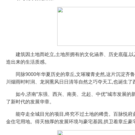
建筑因土地而屹立,土地所拥有的文化涵养、历史底蕴,以
造出来的生活质感。
同脉9000年华夏历史的章丘,文璀璨青史然,这片沉淀
川烟雨时时润、龙洞熏风日日清等自然之巧夺天工,也诞生了
如今,济南“东强、西兴、南美、北起、中优”城市发展的
了新时代的发展华章。
能夺走全城目光的项目,终究不过土地的稀贵。百脉悦府
金住宅用地。得天独厚的发展环境与豪宅基因,拱卫着章丘豪