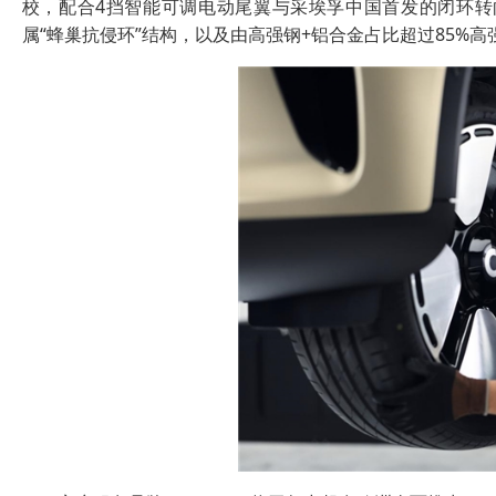
校，配合4挡智能可调电动尾翼与采埃孚中国首发的闭环
属“蜂巢抗侵环”结构，以及由高强钢+铝合金占比超过85%