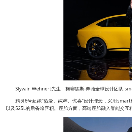
Slyvain Wehnert先生，梅赛德斯-奔驰全球设计团队 s
精灵6号延续“热爱、纯粹、惊喜”设计理念，采用sma
以及525L的后备箱容积。座舱方面，高端座舱融入智能交互