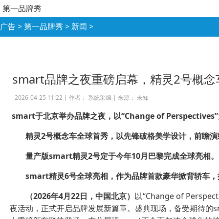
第一品牌秀
广告
>
第一品牌秀
>
新闻
>
smart品牌之夜重磅启幕，精灵2号概
2026-04-25 11:22 |
作者： 系统采编
|
来源： 未知
smart
于北京举办品牌之夜，以
“Change of Perspectives”
精灵
2
号概念车全球首秀，以先锋破格美学设计，
前瞻演
量产版
smart
精灵
2
号定于今年
10
月巴黎完成全球亮相。
smart
精灵
6
号全球亮相，作为品牌首款豪华掀背轿车，
（
2026
年
4
月
22
日，中国北京）
以“Change of Pe
夜活动，正式开启品牌发展新篇章。盛典现场，备受期待的sma